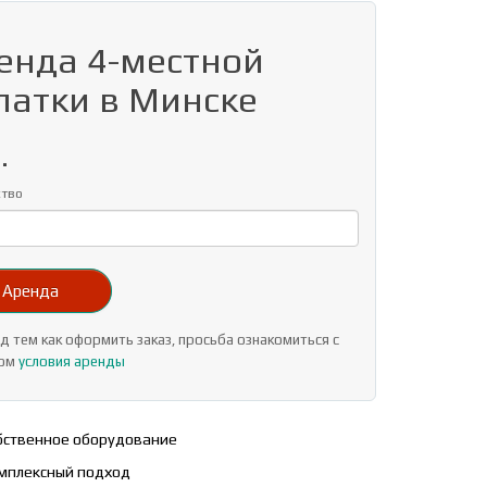
енда 4-местной
латки в Минске
.
ство
Аренда
 тем как оформить заказ, просьба ознакомиться с
лом
условия аренды
ственное оборудование
мплексный подход