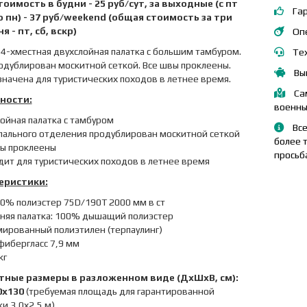
тоимость в будни - 25 руб/сут, за выходные (с пт
Гар
о пн) - 37 руб/weekend (общая стоимость за три
я - пт, сб, вскр)
Опе
 4-хместная двухслойная палатка с большим тамбуром.
Те
одублирован москитной сеткой. Все швы проклеены.
Вы
начена для туристических походов в летнее время.
Сам
ности:
военны
лойная палатка с тамбуром
Все
спального отделения продублирован москитной сеткой
более 
вы проклеены
просьб
дит для туристических походов в летнее время
еристики:
00% полиэстер 75D/190T 2000 мм в ст
няя палатка: 100% дышащий полиэстер
мированный полиэтилен (терпаулинг)
 фибергласс 7,9 мм
кг
тные размеры в разложенном виде (ДхШхВ, см):
0х130
(требуемая площадь для гарантированной
и 3,0х2,5 м)