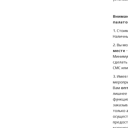
Внимани
палато
1. Стои
Наличны
2. Вы м
месте
-
Минимум
сделать 
СМС или 
3. Имея
меропр
Вам
опт
лишнее 
функцио
заказы
только 
осущест
предост
маркиро