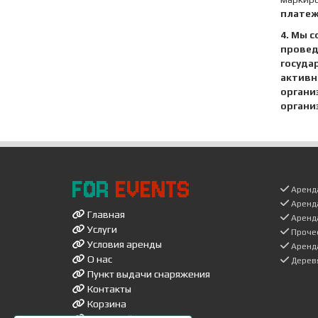
плате
4. Мы 
провед
госуда
активн
органи
органи
FOR
EVENTS
Аренда
Аренд
Главная
Аренд
Услуги
Проче
Условия аренды
Аренда
О нас
Дерев
Пункт выдачи снаряжения
Контакты
Корзина