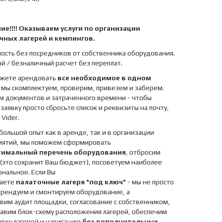
е!!!! Оказываем услуги по организации
чных лагерей и кемпингов.
мость без посредников от собственника оборудования.
й / безналичный расчет без переплат.
ожете арендовать
все необходимое в одном
 мы скомплектуем, проверим, привезем и заберем.
 документов и затраченного времени - чтобы
заявку просто сбросьте список и реквизиты на почту,
Vider.
 большой опыт как в аренде, так и в организации
иятий, мы поможем сформировать
имальный перечень оборудования
, отбросим
(это сохранит Ваш бюджет), посоветуем наиболее
нальное. Если Вы
ваете
палаточные лагеря "под ключ"
- мы не просто
арендуем и смонтируем оборудование, а
вим аудит площадки, согласование с собственником,
авим блок-схему расположения лагерей, обеспечим
вку лагерей и навигацию
без дополнительных