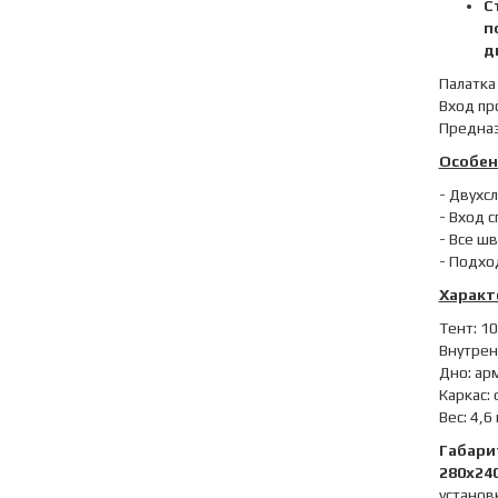
С
п
дн
Палатка
Вход пр
Предназ
Особен
- Двухс
- Вход 
- Все ш
- Подхо
Характ
Тент: 1
Внутрен
Дно: ар
Каркас:
Вес: 4,6 
Габари
280х24
установк