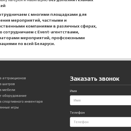
жей
сотрудничаем с многими площадками для
ения мероприятий, частными и
рственными компаниями в различных сферах,
о сотрудничаем с
Event
-агентствами,
заторами мероприятий, профсоюзными
зациями по всей Беларуси.
Заказать звонок
 аттракционов
а шатров
а мебели
Имя
е оборудование
 спортивного инвентаря
янные игры
Телефон