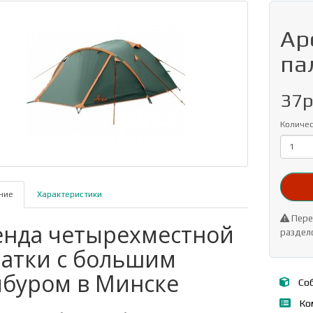
Ар
па
37р
Количе
ние
Характеристики
Перед
енда четырехместной
разде
латки с большим
мбуром в Минске
Соб
Ко