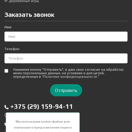
Деревянные игры
Заказать звонок
Имя
Телефон
Нажимая кнопку "Отправить", я даю свое согласие на обработку
моих персональных данных, на условиях и для целей,
определенных в
"Политике конфиденциальности."
Отправить
+375 (29) 159-94-11
Viber
Telegram
Мы используем cookie-файлы для
+375 (29) 656-55-53
наилучшего представления нашего